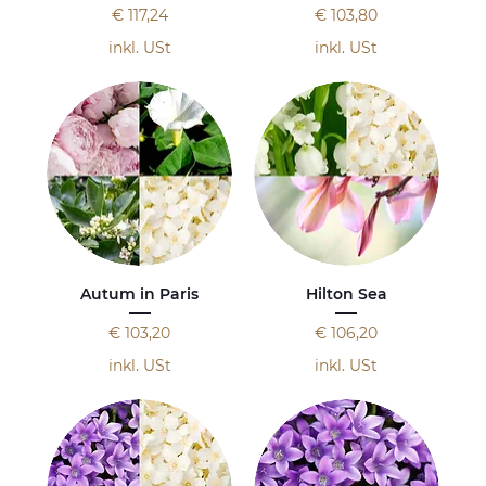
Preis
Preis
€ 117,24
€ 103,80
inkl. USt
inkl. USt
Autum in Paris
Hilton Sea
Preis
Preis
€ 103,20
€ 106,20
inkl. USt
inkl. USt