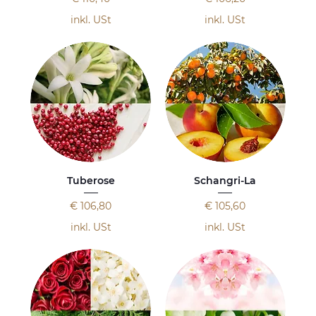
inkl. USt
inkl. USt
Tuberose
Schangri-La
Preis
Preis
€ 106,80
€ 105,60
inkl. USt
inkl. USt