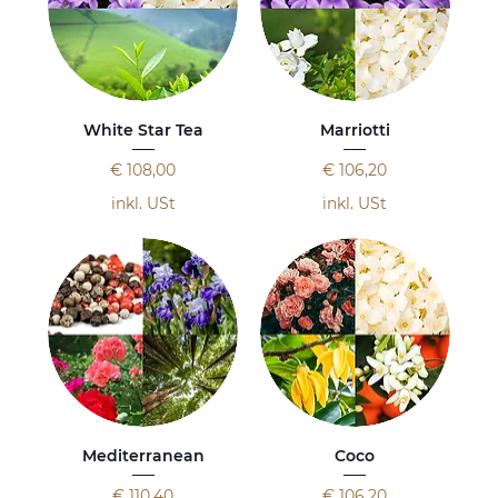
White Star Tea
Marriotti
Preis
Preis
€ 108,00
€ 106,20
inkl. USt
inkl. USt
Mediterranean
Coco
Preis
Preis
€ 110,40
€ 106,20