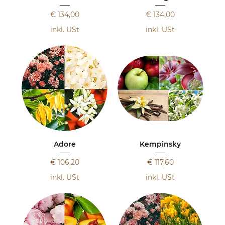
Preis
Preis
€ 134,00
€ 134,00
inkl. USt
inkl. USt
Adore
Kempinsky
Preis
Preis
€ 106,20
€ 117,60
inkl. USt
inkl. USt