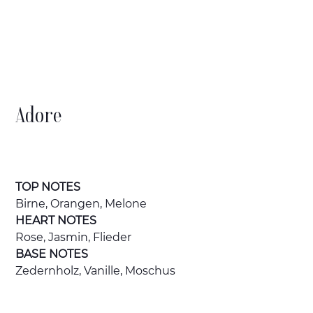
Adore
Preis
€ 106,20
inkl. USt
TOP NOTES
Birne, Orangen, Melone
HEART NOTES
Rose, Jasmin, Flieder
BASE NOTES
Zedernholz, Vanille, Moschus