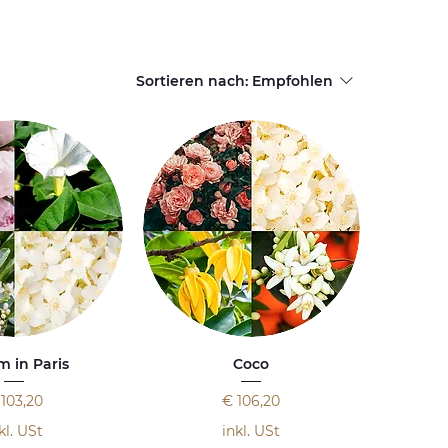
Sortieren nach:
Empfohlen
 in Paris
Coco
eis
Preis
 103,20
€ 106,20
kl. USt
inkl. USt