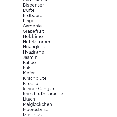
Dispenser
Düfte
Erdbeere
Feige
Gardenie
Grapefruit
Holzbirne
Hotelzimmer
Huangkui-
Hyazinthe
Jasmin
Kaffee
Kaki
Kiefer
Kirschblüte
Kirsche
kleiner Canglan
Krirodin-Rotorange
Litschi
Maiglöckchen
Meeresbrise
Moschus