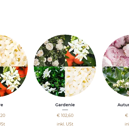
re
Gardenie
Autum
Preis
Pr
,20
€ 102,60
€
USt
inkl. USt
in