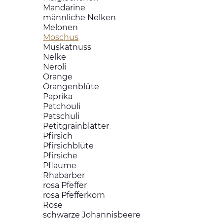
Mandarine
männliche Nelken
Melonen
Moschus
Muskatnuss
Nelke
Neroli
Orange
Orangenblüte
Paprika
Patchouli
Patschuli
Petitgrainblätter
Pfirsich
Pfirsichblüte
Pfirsiche
Pflaume
Rhabarber
rosa Pfeffer
rosa Pfefferkorn
Rose
schwarze Johannisbeere