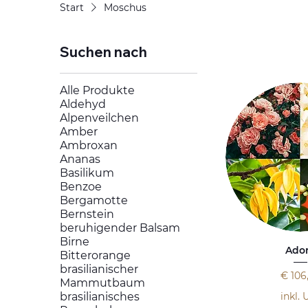
Start
Moschus
Suchen nach
Alle Produkte
Aldehyd
Alpenveilchen
Amber
Ambroxan
Ananas
Basilikum
Benzoe
Bergamotte
Bernstein
beruhigender Balsam
Birne
Ado
Bitterorange
brasilianischer
Preis
€ 106
Mammutbaum
inkl. 
brasilianisches