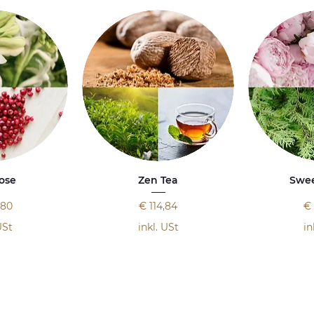
ose
Zen Tea
Swee
Preis
Pr
,80
€ 114,84
€ 
USt
inkl. USt
in