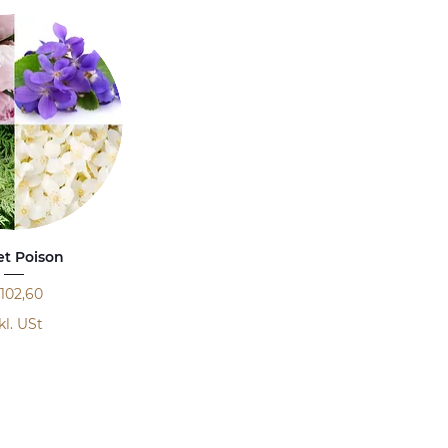
t Poison
eis
102,60
kl. USt