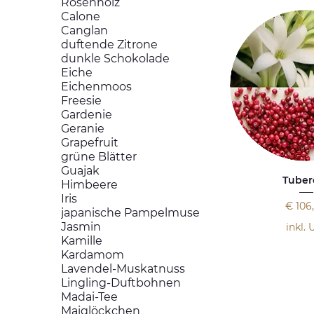
Rosenholz
Calone
Canglan
duftende Zitrone
dunkle Schokolade
Eiche
Eichenmoos
Freesie
Gardenie
Geranie
Grapefruit
grüne Blätter
Guajak
Tuber
Himbeere
Iris
Preis
€ 106
japanische Pampelmuse
Jasmin
inkl. 
Kamille
Kardamom
Lavendel-Muskatnuss
Lingling-Duftbohnen
Madai-Tee
Maiglöckchen