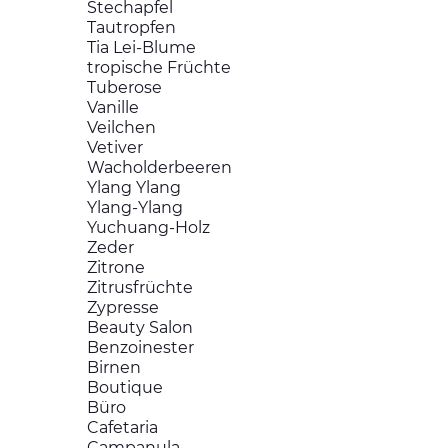
Stechapfel
Tautropfen
Tia Lei-Blume
tropische Früchte
Tuberose
Vanille
Veilchen
Vetiver
Wacholderbeeren
Ylang Ylang
Ylang-Ylang
Yuchuang-Holz
Zeder
Zitrone
Zitrusfrüchte
Zypresse
Beauty Salon
Benzoinester
Birnen
Boutique
Büro
Cafetaria
Campanula