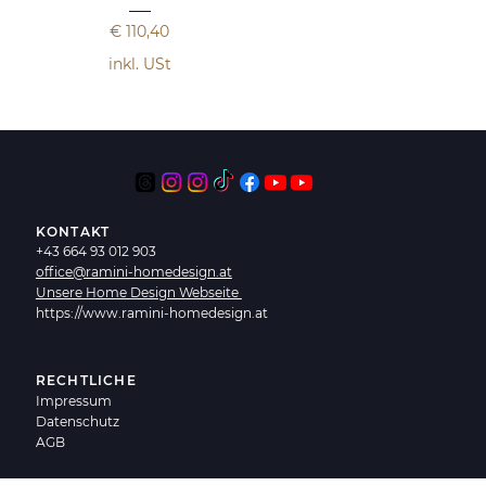
Preis
€ 110,40
inkl. USt
KONTAKT
+43 664 93 012 903
office@ramini-homedesign.at
Unsere Home Design Webseite
https://www.ramini-homedesign.at
RECHTLICHE
Impressum
Datenschutz
AGB