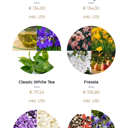
Preis
Preis
€ 134,00
€ 134,00
inkl. USt
inkl. USt
Classic White Tea
Fressia
Preis
Preis
€ 117,24
€ 106,80
inkl. USt
inkl. USt