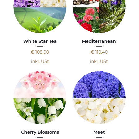
White Star Tea
Mediterranean
Preis
Preis
€ 108,00
€ 110,40
inkl. USt
inkl. USt
Cherry Blossoms
Meet