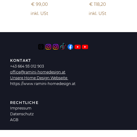
Preis
Preis
€ 99,00
€ 118,20
inkl. USt
inkl. USt
KONTAKT
+43 664 93 012 903
office@ramini-homedesign.at
Unsere Home Design Webseite
https://www.ramini-homedesign.at
RECHTLICHE
Impressum
Datenschutz
AGB