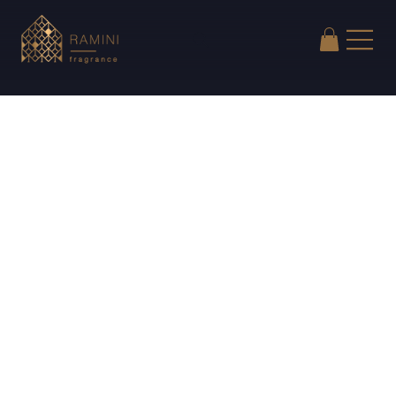
Zurück zur Übersicht
Meet
TOP NOTES
Holzbirne, Grapefruit
HEART NOTES
Hyazinthe, Jasmin
BASE NOTES
Moschus, Iris, Zeder, Amber