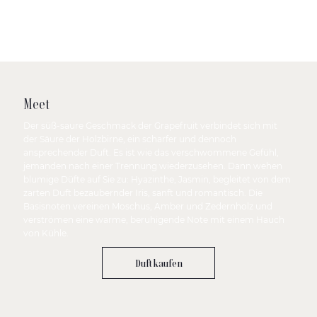
Meet
Der süß-saure Geschmack der Grapefruit verbindet sich mit
der Säure der Holzbirne, ein scharfer und dennoch
ansprechender Duft. Es ist wie das verschwommene Gefühl,
jemanden nach einer Trennung wiederzusehen. Dann wehen
blumige Düfte auf Sie zu: Hyazinthe, Jasmin, begleitet von dem
zarten Duft bezaubernder Iris, sanft und romantisch. Die
Basisnoten vereinen Moschus, Amber und Zedernholz und
verströmen eine warme, beruhigende Note mit einem Hauch
von Kühle.
Duft kaufen