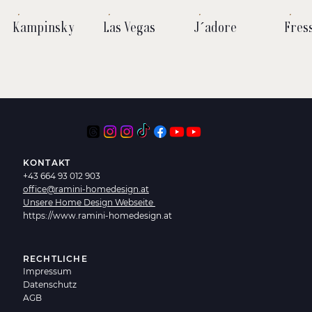
Kampinsky
Las Vegas
J´adore
Fres
KONTAKT
+43 664 93 012 903
office@ramini-homedesign.at
Unsere Home Design Webseite
https://www.ramini-homedesign.at
RECHTLICHE
Impressum
Datenschutz
AGB