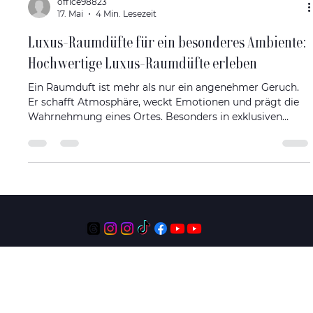
office98823
17. Mai
4 Min. Lesezeit
Luxus-Raumdüfte für ein besonderes Ambiente:
Hochwertige Luxus-Raumdüfte erleben
Ein Raumduft ist mehr als nur ein angenehmer Geruch.
Er schafft Atmosphäre, weckt Emotionen und prägt die
Wahrnehmung eines Ortes. Besonders in exklusiven
Umgebungen wie Luxushotels, Wellnessanlagen oder
hochwertigen Geschäften ist die Wahl des richtigen
Duftes entscheidend. Hochwertige Luxus-Raumdüfte
verleihen Räumen eine unverwechselbare Note und
unterstreichen das Ambiente auf elegante Weise. In
diesem Beitrag teile ich meine Erfahrungen und gebe
praktische Tipps, wie Sie
KONTAKT