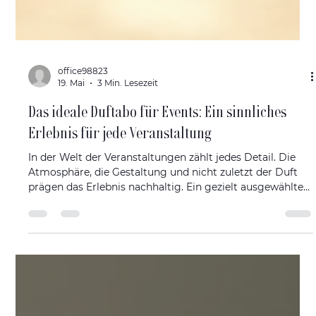
office98823
19. Mai
3 Min. Lesezeit
Das ideale Duftabo für Events: Ein sinnliches
Erlebnis für jede Veranstaltung
In der Welt der Veranstaltungen zählt jedes Detail. Die
Atmosphäre, die Gestaltung und nicht zuletzt der Duft
prägen das Erlebnis nachhaltig. Ein gezielt ausgewählter
Raumduft kann Emotionen wecken, Erinnerungen
schaffen und die Stimmung positiv beeinflussen. Für
Eventplaner, die ihren Gästen ein unvergessliches
Ambiente bieten möchten, ist ein duftabo für
eventplaner eine elegante und praktische Lösung. Es
ermöglicht eine regelmäßige, unkomplizierte
Versorgung mit exklusiven