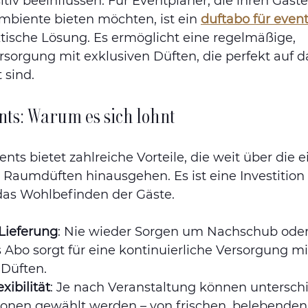
iv beeinflussen. Für Eventplaner, die ihren Gäste
mbiente bieten möchten, ist ein 
duftabo für even
tische Lösung. Es ermöglicht eine regelmäßige, 
sorgung mit exklusiven Düften, die perfekt auf da
 sind.
nts: Warum es sich lohnt
ents bietet zahlreiche Vorteile, die weit über die e
 Raumdüften hinausgehen. Es ist eine Investition 
as Wohlbefinden der Gäste. 
Lieferung
: Nie wieder Sorgen um Nachschub oder 
Abo sorgt für eine kontinuierliche Versorgung mi
Düften.
xibilität
: Je nach Veranstaltung können unterschi
onen gewählt werden – von frischen, belebenden 