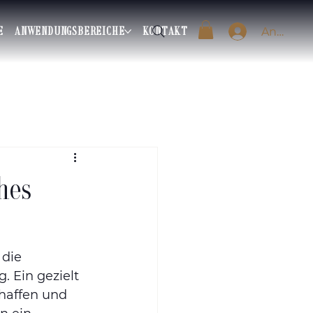
E
ANWENDUNGSBEREICHE
KONTAKT
Anmeld
ches
die 
. Ein gezielt 
haffen und 