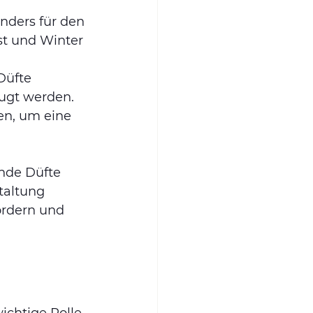
onders für den 
t und Winter 
Düfte 
ugt werden.
en, um eine 
ende Düfte 
taltung 
ördern und 