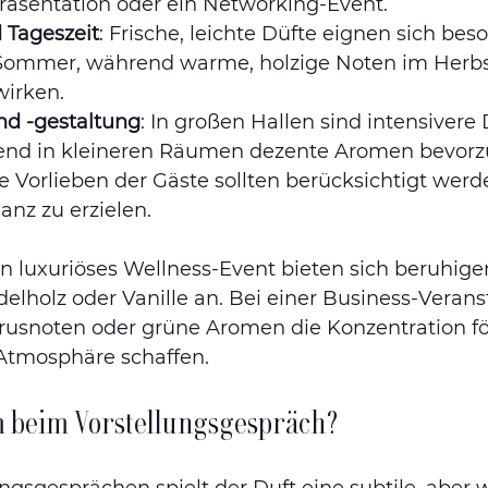
räsentation oder ein Networking-Event.
 Tageszeit
: Frische, leichte Düfte eignen sich bes
Sommer, während warme, holzige Noten im Herbs
irken.
d -gestaltung
: In großen Hallen sind intensivere 
rend in kleineren Räumen dezente Aromen bevorz
ie Vorlieben der Gäste sollten berücksichtigt werd
anz zu erzielen.
ein luxuriöses Wellness-Event bieten sich beruhig
elholz oder Vanille an. Bei einer Business-Verans
trusnoten oder grüne Aromen die Konzentration f
tmosphäre schaffen.
 beim Vorstellungsgespräch?