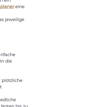
n ein 
tplaner
 eine 
s jeweilige 
infache 
in die 
plötzliche 
t 
edliche 
Noten bis zu 