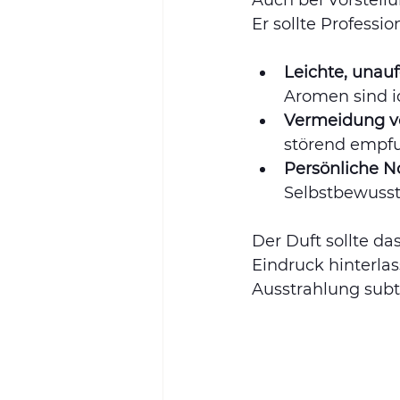
Auch bei Vorstellu
Er sollte Professi
Leichte, unauf
Aromen sind i
Vermeidung vo
störend empf
Persönliche N
Selbstbewusst
Der Duft sollte d
Eindruck hinterlass
Ausstrahlung subti