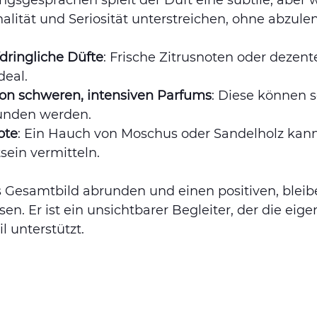
ngsgesprächen spielt der Duft eine subtile, aber w
onalität und Seriosität unterstreichen, ohne abzule
dringliche Düfte
: Frische Zitrusnoten oder dezen
deal.
n schweren, intensiven Parfums
: Diese können s
unden werden.
ote
: Ein Hauch von Moschus oder Sandelholz ka
sein vermitteln.
as Gesamtbild abrunden und einen positiven, blei
en. Er ist ein unsichtbarer Begleiter, der die eige
l unterstützt.