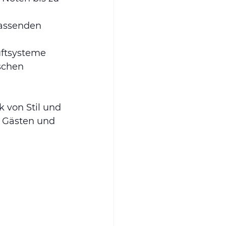
passenden 
uftsysteme 
schen 
 von Stil und 
n Gästen und 