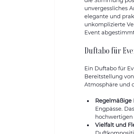
die Stimmung posit
unvergessliches A
elegante und prak
unkomplizierte Ver
Event abgestimmt
Duftabo für Eve
Ein Duftabo für Ev
Bereitstellung von
Atmosphäre und d
Regelmäßige 
Engpässe. Das 
hochwertigen 
Vielfalt und Fle
Duftkompositi