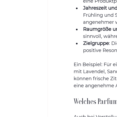
eine Produktp
Jahreszeit und
Frühling und 
angenehmer w
Raumgröße un
sinnvoll, wäh
Zielgruppe
: D
positive Reson
Ein Beispiel: Für 
mit Lavendel, Sand
können frische Zi
eine angenehme A
Welches Parfum