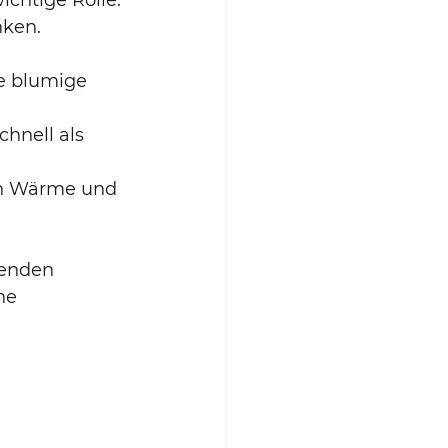
ichtige Rolle. 
nken. 
te blumige 
chnell als 
nn Wärme und 
benden 
ne 